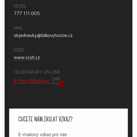
MOBIL
777 111 005
MAIL
objednavky@bilkovyhostie.cz
WEB
www.ccsh.cz
OBJEDNÁVKY ON-LINE
E-shop Blahoslav
CHCETE NÁM ZASLAT VZKAZ?
E-mailový vzkaz pro nás