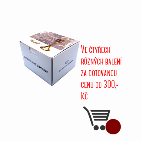
Ve čtyřech
různých balení
za dotovanou
cenu od 3OO,-
Kč